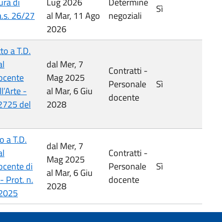
ura di
Lug 2026
Determine
Sì
a.s. 26/27
al Mar, 11 Ago
negoziali
2026
to a T.D.
al
dal Mer, 7
Contratti -
ocente
Mag 2025
Personale
Sì
l’Arte -
al Mar, 6 Giu
docente
 2725 del
2028
o a T.D.
dal Mer, 7
al
Contratti -
Mag 2025
cente di
Personale
Sì
al Mar, 6 Giu
 Prot. n.
docente
2028
/2025