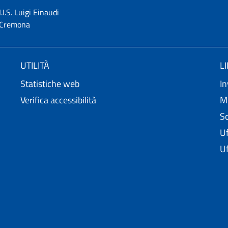
I.I.S. Luigi Einaudi
Cremona
UTILITÀ
L
Statistiche web
In
Verifica accessibilità
Mi
Sc
Uf
Uf