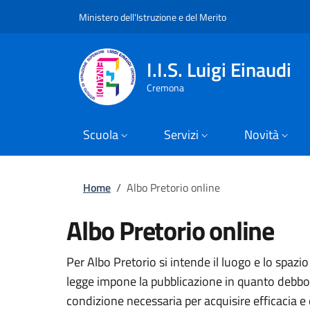
Slim top
Salta al contenuto principale
Skip to footer content
Ministero dell'Istruzione e del Merito
I.I.S. Luigi Einaudi
Cremona
Scuola
Servizi
Novità
Briciole di pane
Home
/
Albo Pretorio online
Albo Pretorio online
Per Albo Pretorio si intende il luogo e lo spazio 
legge impone la pubblicazione in quanto debbo
condizione necessaria per acquisire efficacia e q