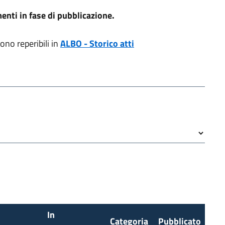
nti in fase di pubblicazione.
ono reperibili in
ALBO - Storico atti
In
Categoria
Pubblicato